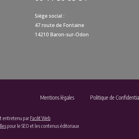
Siège social :
47 route de Fontaine
14210 Baron-sur-Odon
Mentions légales
Politique de Confidentia
et entretenu par
Facilit’Web
lles
pour le SEO et les contenus éditoriaux